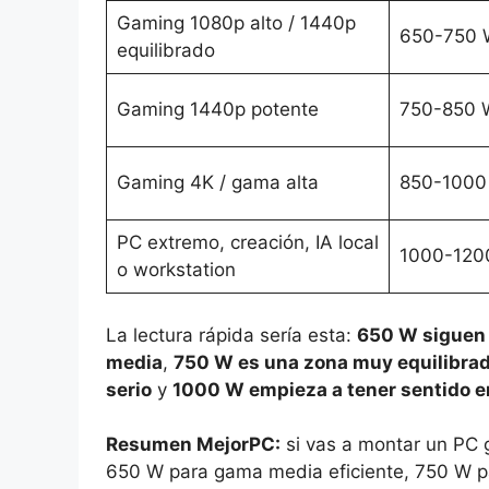
Gaming 1080p alto / 1440p
650-750 
equilibrado
Gaming 1440p potente
750-850 
Gaming 4K / gama alta
850-1000
PC extremo, creación, IA local
1000-120
o workstation
La lectura rápida sería esta:
650 W siguen 
media
,
750 W es una zona muy equilibra
serio
y
1000 W empieza a tener sentido en
Resumen MejorPC:
si vas a montar un PC g
650 W para gama media eficiente, 750 W p