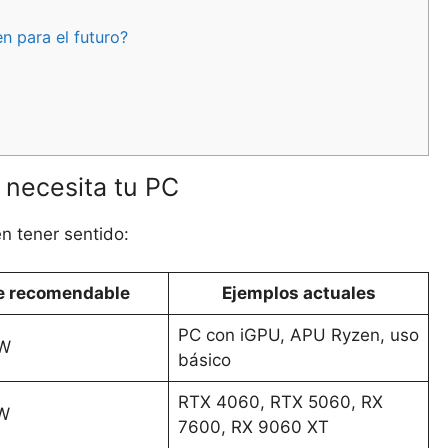
 para el futuro?
 necesita tu PC
en tener sentido:
e recomendable
Ejemplos actuales
PC con iGPU, APU Ryzen, uso
 W
básico
RTX 4060, RTX 5060, RX
W
7600, RX 9060 XT