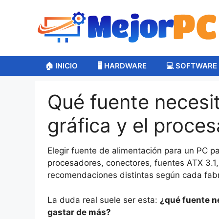
Saltar
al
contenido
🏠 INICIO
🖥️ HARDWARE
💻 SOFTWARE
Qué fuente necesi
gráfica y el proce
Elegir fuente de alimentación para un PC pa
procesadores, conectores, fuentes ATX 3.1
recomendaciones distintas según cada fabr
La duda real suele ser esta:
¿qué fuente n
gastar de más?