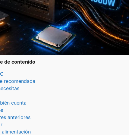
ce de contenido
PC
te recomendada
necesitas
bién cuenta
es
es anteriores
r
 alimentación