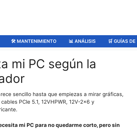
🛠️ MANTENIMIENTO
📊 ANÁLISIS
🛒 GUÍAS D
ta mi PC según la
sador
rece sencillo hasta que empiezas a mirar gráficas,
, cables PCIe 5.1, 12VHPWR, 12V-2×6 y
icante.
ecesita mi PC para no quedarme corto, pero sin