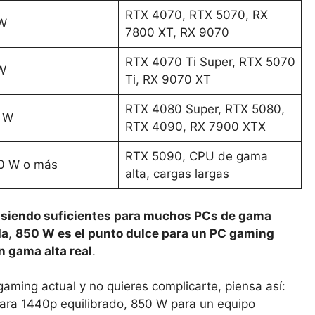
RTX 4070, RTX 5070, RX
W
7800 XT, RX 9070
RTX 4070 Ti Super, RTX 5070
W
Ti, RX 9070 XT
RTX 4080 Super, RTX 5080,
 W
RTX 4090, RX 7900 XTX
RTX 5090, CPU de gama
0 W o más
alta, cargas largas
siendo suficientes para muchos PCs de gama
da
,
850 W es el punto dulce para un PC gaming
 gama alta real
.
aming actual y no quieres complicarte, piensa así:
ara 1440p equilibrado, 850 W para un equipo