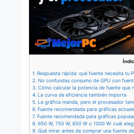
Índi
1.
Respuesta rápida: qué fuente necesita tu 
2.
No confundas consumo de GPU con fuen
3.
Cómo calcular la potencia de fuente que 
4.
La curva de eficiencia también importa
5.
La gráfica manda, pero el procesador tam
6.
Fuente recomendada para gráficas actual
7.
Fuente recomendada para gráficas popular
8.
650 W, 750 W, 850 W o 1000 W: cuál elegi
9.
Qué mirar antes de comprar una fuente de