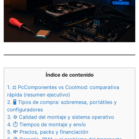
Índice de contenido
1.
⚖️ PcComponentes vs Coolmod: comparativa
rápida (resumen ejecutivo)
2.
🖥️ Tipos de compra: sobremesa, portátiles y
configuradores
3.
⚙️ Calidad del montaje y sistema operativo
4.
⏱️ Tiempos de montaje y envío
5.
💸 Precios, packs y financiación