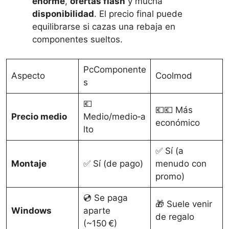
enorme
,
ofertas flash
y mucha
disponibilidad
. El precio final puede
equilibrarse si cazas una rebaja en
componentes sueltos.
PcComponente
Aspecto
Coolmod
s
💶
💶💶 Más
Precio medio
Medio/medio‑a
económico
lto
✅ Sí (a
Montaje
✅ Sí (de pago)
menudo con
promo)
💿 Se paga
🎁 Suele venir
Windows
aparte
de regalo
(~150 €)