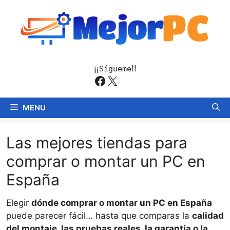
Saltar
al
contenido
¡¡
!!
Sígueme
Facebook
X
MENU
Las mejores tiendas para
comprar o montar un PC en
España
Elegir
dónde comprar o montar un PC en España
puede parecer fácil… hasta que comparas la
calidad
del montaje, las pruebas reales, la garantía o la