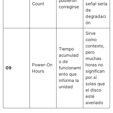
pudieron
Count
señal seria
corregirse
de
degradaci
ón
Sirve
como
contexto,
Tiempo
pero
acumulad
muchas
o de
Power-On
horas no
09
funcionami
Hours
significan
ento que
por sí
informa la
solas que
unidad
el disco
esté
averiado