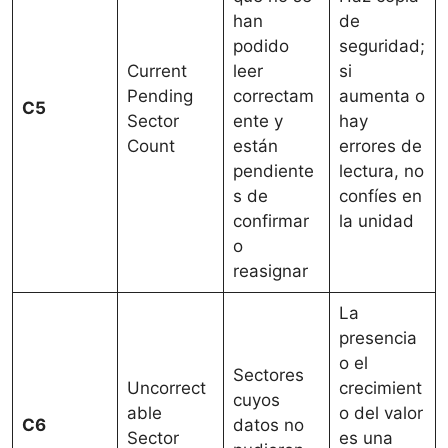
han
de
podido
seguridad;
Current
leer
si
Pending
correctam
aumenta o
C5
Sector
ente y
hay
Count
están
errores de
pendiente
lectura, no
s de
confíes en
confirmar
la unidad
o
reasignar
La
presencia
o el
Sectores
Uncorrect
crecimient
cuyos
able
o del valor
C6
datos no
Sector
es una