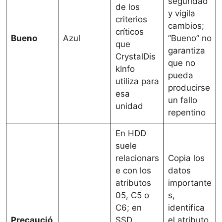
seguridad
de los
y vigila
criterios
cambios;
críticos
Bueno
Azul
“Bueno” no
que
garantiza
CrystalDis
que no
kInfo
pueda
utiliza para
producirse
esa
un fallo
unidad
repentino
En HDD
suele
relacionars
Copia los
e con los
datos
atributos
importante
05, C5 o
s,
C6; en
identifica
Precaució
SSD
el atributo