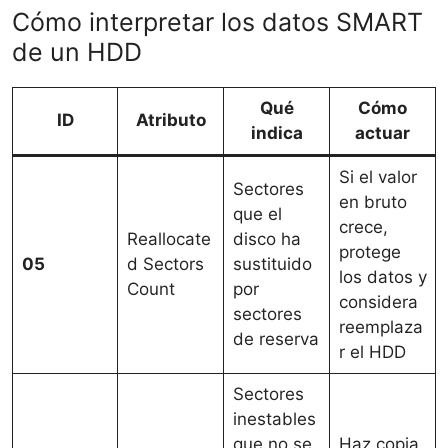
Cómo interpretar los datos SMART
de un HDD
Qué
Cómo
ID
Atributo
indica
actuar
Si el valor
Sectores
en bruto
que el
crece,
Reallocate
disco ha
protege
05
d Sectors
sustituido
los datos y
Count
por
considera
sectores
reemplaza
de reserva
r el HDD
Sectores
inestables
que no se
Haz copia