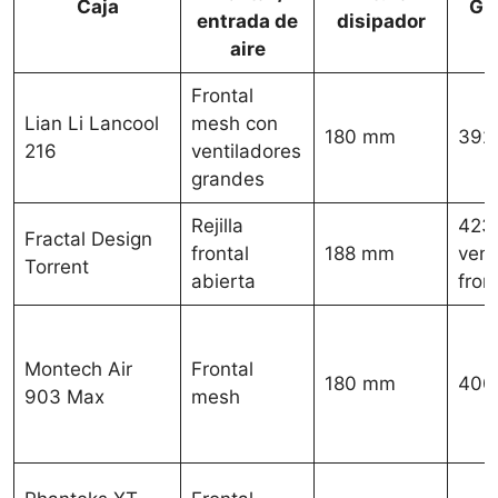
Caja
GP
entrada de
disipador
aire
Frontal
Lian Li Lancool
mesh con
180 mm
392
216
ventiladores
grandes
Rejilla
423
Fractal Design
frontal
188 mm
vent
Torrent
abierta
fron
Montech Air
Frontal
180 mm
400
903 Max
mesh