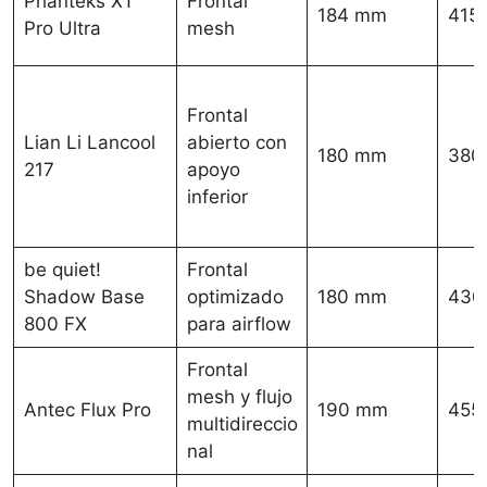
Phanteks XT
Frontal
184 mm
415
Pro Ultra
mesh
Frontal
Lian Li Lancool
abierto con
180 mm
380
217
apoyo
inferior
be quiet!
Frontal
Shadow Base
optimizado
180 mm
430
800 FX
para airflow
Frontal
mesh y flujo
Antec Flux Pro
190 mm
455
multidireccio
nal