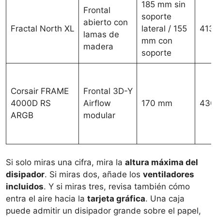
185 mm sin
Frontal
soporte
abierto con
Fractal North XL
lateral / 155
413
lamas de
mm con
madera
soporte
Corsair FRAME
Frontal 3D-Y
4000D RS
Airflow
170 mm
430
ARGB
modular
Si solo miras una cifra, mira la
altura máxima del
disipador
. Si miras dos, añade los
ventiladores
incluidos
. Y si miras tres, revisa también cómo
entra el aire hacia la
tarjeta gráfica
. Una caja
puede admitir un disipador grande sobre el papel,