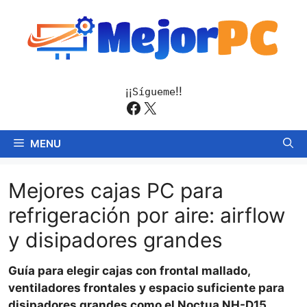
Saltar
al
contenido
¡¡
!!
Sígueme
Facebook
X
MENU
Mejores cajas PC para
refrigeración por aire: airflow
y disipadores grandes
Guía para elegir cajas con frontal mallado,
ventiladores frontales y espacio suficiente para
disipadores grandes como el Noctua NH-D15.