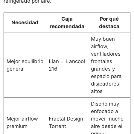
refrigerado por aire.
Caja
Por qué
Necesidad
recomendada
destaca
Muy buen
airflow,
ventiladores
Mejor equilibrio
Lian Li Lancool
frontales
general
216
grandes y
espacio para
disipadores
altos
Diseño muy
enfocado a
Mejor airflow
Fractal Design
mover mucho
premium
Torrent
aire desde el
primer