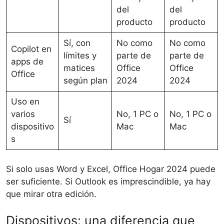
del
del
producto
producto
Sí, con
No como
No como
Copilot en
límites y
parte de
parte de
apps de
matices
Office
Office
Office
según plan
2024
2024
Uso en
varios
No, 1 PC o
No, 1 PC o
Sí
dispositivo
Mac
Mac
s
Si solo usas Word y Excel, Office Hogar 2024 puede
ser suficiente. Si Outlook es imprescindible, ya hay
que mirar otra edición.
Dispositivos: una diferencia que