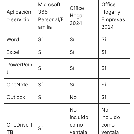
Microsoft
Office
Office
Aplicación
365
Hogar y
Hogar
o servicio
Personal/F
Empresas
2024
amilia
2024
Word
Sí
Sí
Sí
Excel
Sí
Sí
Sí
PowerPoin
Sí
Sí
Sí
t
OneNote
Sí
Sí
Sí
Outlook
Sí
No
Sí
No
No
incluido
incluido
OneDrive 1
como
como
Sí
TB
ventaja
ventaja