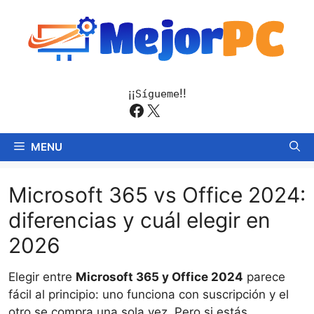
Saltar
al
contenido
¡¡
!!
Sígueme
Facebook
X
MENU
Microsoft 365 vs Office 2024:
diferencias y cuál elegir en
2026
Elegir entre
Microsoft 365 y Office 2024
parece
fácil al principio: uno funciona con suscripción y el
otro se compra una sola vez. Pero si estás